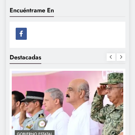
Encuéntrame En
Destacadas
GOBIERNO ESTATAL
A