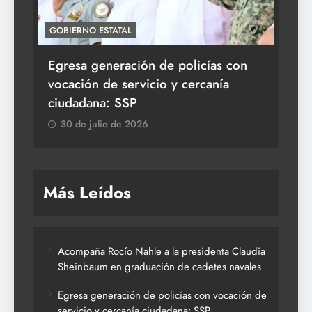
GOBIERNO ESTATAL
ACT
Egresa generación de policías con
En
vocación de servicio y cercanía
la 
ciudadana: SSP
3
30 de julio de 2026
Más Leídos
Acompaña Rocío Nahle a la presidenta Claudia
Sheinbaum en graduación de cadetes navales
Egresa generación de policías con vocación de
servicio y cercanía ciudadana: SSP