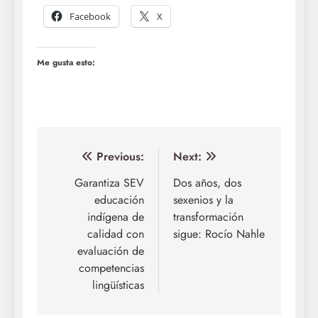
Facebook
X
Me gusta esto:
Navegación
Previous:
Next:
de
Garantiza SEV
Dos años, dos
educación
sexenios y la
entradas
indígena de
transformación
calidad con
sigue: Rocío Nahle
evaluación de
competencias
lingüísticas