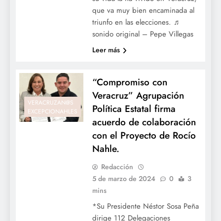
que va muy bien encaminada al
triunfo en las elecciones. ♬
sonido original – Pepe Villegas
Leer más
“Compromiso con
Veracruz” Agrupación
VERACRUZAN@S
Política Estatal firma
EXCEPCIONAHLES
acuerdo de colaboración
con el Proyecto de Rocío
Nahle.
Redacción
5 de marzo de 2024
0
3
mins
*Su Presidente Néstor Sosa Peña
dirige 112 Delegaciones