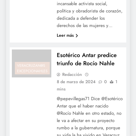
incansable activista social,
política y obradorista de corazón,
dedicada a defender los
derechos de las mujeres y…
Leer más
Esotérico Antar predice
triunfo de Rocío Nahle
VERACRUZAN@S
EXCEPCIONAHLES
Redacción
8 de marzo de 2024
0
1
mins
@pepevillegas71 Dice @Esotérico
Antar que el haber nacido
@Rocío Nahle en otro estado, no
le va a afectar en su proyecto
rumbo a la gubernatura, porque
su vida la ha vivido en Veracruz,