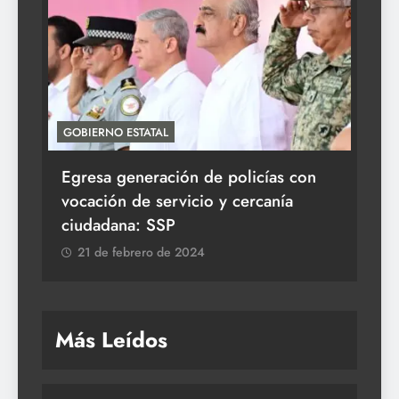
GOBIERNO ESTATAL
ACT
Egresa generación de policías con
En
vocación de servicio y cercanía
la 
ciudadana: SSP
2
21 de febrero de 2024
Más Leídos