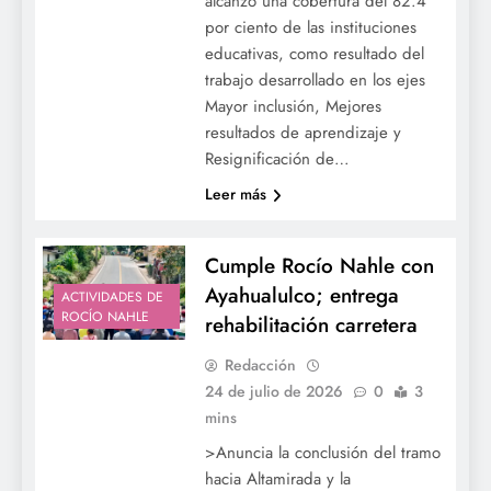
alcanzó una cobertura del 82.4
por ciento de las instituciones
educativas, como resultado del
trabajo desarrollado en los ejes
Mayor inclusión, Mejores
resultados de aprendizaje y
Resignificación de…
Leer más
Cumple Rocío Nahle con
Ayahualulco; entrega
ACTIVIDADES DE
ROCÍO NAHLE
rehabilitación carretera
Redacción
24 de julio de 2026
0
3
mins
>Anuncia la conclusión del tramo
hacia Altamirada y la