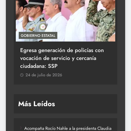
GOBIERNO ESTATAL
ACT
Egresa generación de policías con
En
vocación de servicio y cercanía
la 
ciudadana: SSP
2
24 de julio de 2026
Más Leídos
Acompaña Rocío Nahle a la presidenta Claudia