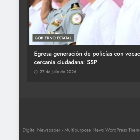
GOBIERNO ESTATAL
aum en
Egresa generación de policías con vocac
cercanía ciudadana: SSP
27 de julio de 2026
Digital Newspaper - Multipurpose News WordPress The