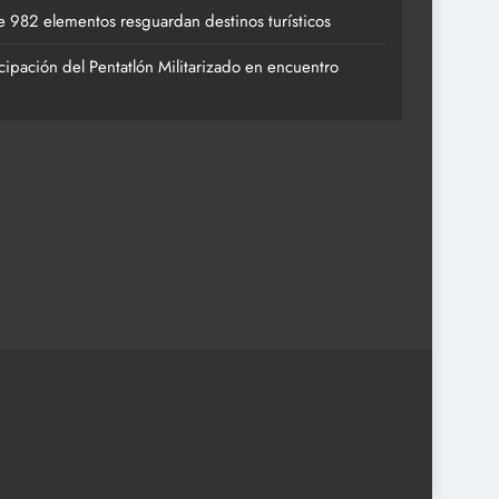
 982 elementos resguardan destinos turísticos
cipación del Pentatlón Militarizado en encuentro
ACTIVIDADES 
 apoyos a la Palabra y a la Familia
Vacaciones
destinos tur
27 de julio 