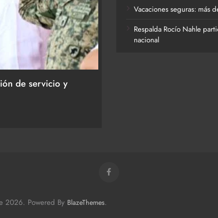
Vacaciones seguras: más de
Respalda Rocío Nahle parti
nacional
ACTIVIDADES DE ROCÍO NAHLE
ión de servicio y
Entrega Gobernadora 5 mil
27 de julio de 2026
me 2026. Powered By
.
BlazeThemes