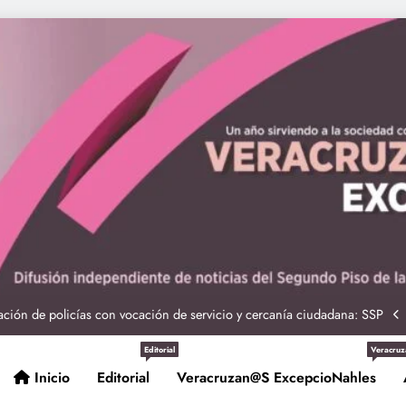
ciones seguras: más de 982 elementos resguardan destinos turísticos
 Nahle a la presidenta Claudia Sheinbaum en graduación de cadetes
navales
ción de policías con vocación de servicio y cercanía ciudadana: SSP
Entrega Gobernadora 5 mil apoyos a la Palabra y a la Familia
Editorial
Veracruz
Inicio
Editorial
Veracruzan@s ExcepcioNahles
ciones seguras: más de 982 elementos resguardan destinos turísticos