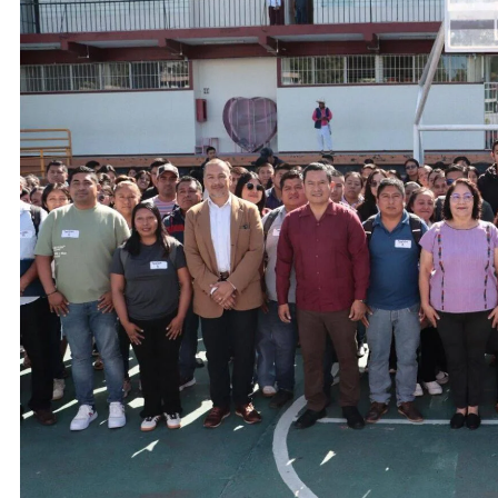
ACTIVIDADES DE ROCÍO NAHLE
ACTIVIDADES 
Entrega Gobernadora 5 mil apoyos a
Vacaciones
la Palabra y a la Familia
elementos 
turísticos
31 de mayo de 2026
31 de mayo 