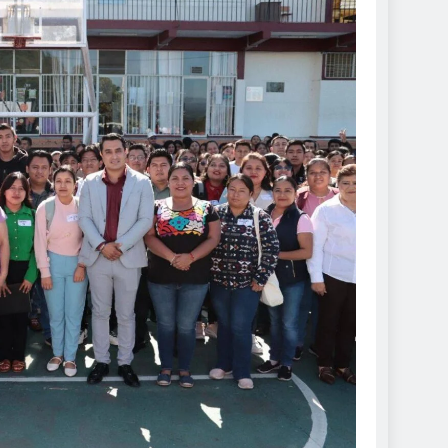
DE ROCÍO NAHLE
 seguras: más de 982
resguardan destinos
de 2026