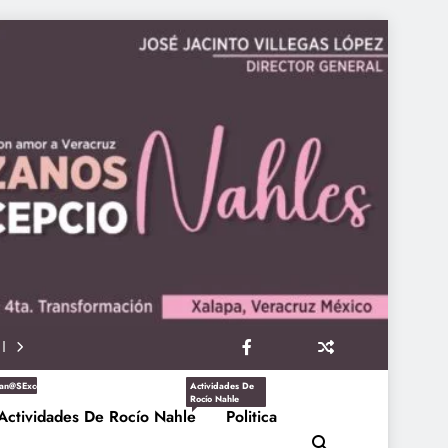
an@sExcepcioNahles
Actividades De
Rocío Nahle
Actividades De Rocío Nahle
Politica