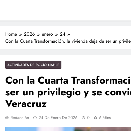
Nahles
ciones seguras: más de 982 elementos resguardan destinos turísticos
 Nahle a la presidenta Claudia Sheinbaum en graduación de cadetes
navales
ción de policías con vocación de servicio y cercanía ciudadana: SSP
Home
2026
enero
24
Con la Cuarta Transformación, la vivienda deja de ser un privil
Entrega Gobernadora 5 mil apoyos a la Palabra y a la Familia
ciones seguras: más de 982 elementos resguardan destinos turísticos
ACTIVIDADES DE ROCÍO NAHLE
Con la Cuarta Transformaci
ser un privilegio y se conv
Veracruz
Redacción
24 De Enero De 2026
0
6 Mins