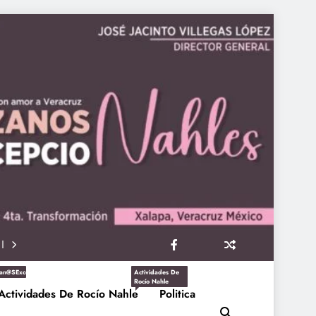
an@sExcepcioNahles
Actividades De
Rocío Nahle
Actividades De Rocío Nahle
Politica