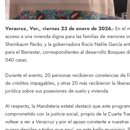
Veracruz, Ver., viernes 23 de enero de 2026.-
En el ma
acceso a una vivienda digna para las familias de menores i
Sheinbaum Pardo, y la gobernadora Rocío Nahle García en
para el Bienestar, correspondientes al desarrollo Bosques 
040 casas.
Durante el evento, 20 personas recibieron constancias de fin
de créditos impagables, y otras 20 más recibieron la libera
jurídica sobre sus posesiones de suelo y vivienda.
Al respecto, la Mandataria estatal destacó que este progra
comprometido con la justicia social, propio de la Cuarta Tr
voltear a ver a Veracruz y por el apoyo constante a nuestras 
quiero decirles a todos que aquí, en este bello municipio, 