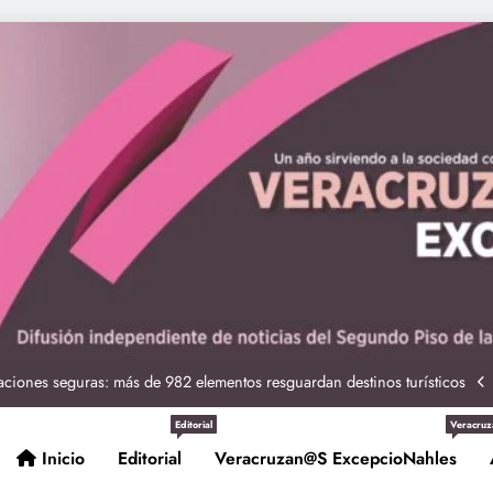
ciones seguras: más de 982 elementos resguardan destinos turísticos
 Nahle a la presidenta Claudia Sheinbaum en graduación de cadetes
navales
ción de policías con vocación de servicio y cercanía ciudadana: SSP
Editorial
Veracruz
Inicio
Editorial
Veracruzan@s ExcepcioNahles
Entrega Gobernadora 5 mil apoyos a la Palabra y a la Familia