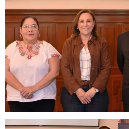
ACTIVIDADES DE ROCÍO NAHLE
ACTIVIDADES 
Entrega Gobernadora 5 mil apoyos a
Vacaciones
la Palabra y a la Familia
elementos 
turísticos
17 de noviembre de 2025
17 de novie