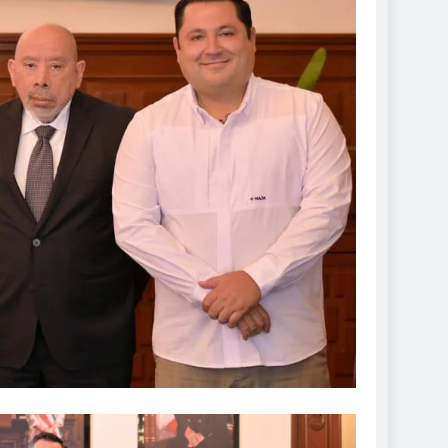
DE ROCÍO NAHLE
 seguras: más de 982
resguardan destinos
mbre de 2025