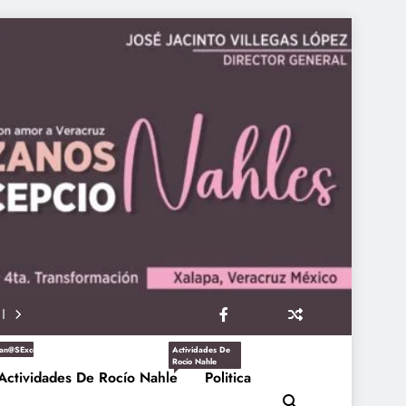
an@sExcepcioNahles
Actividades De
Rocío Nahle
Actividades De Rocío Nahle
Politica