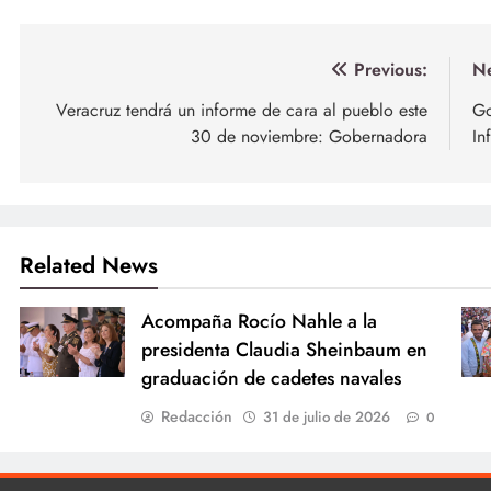
Navegación
Previous:
Ne
de
Veracruz tendrá un informe de cara al pueblo este
Go
30 de noviembre: Gobernadora
In
entradas
Related News
Acompaña Rocío Nahle a la
presidenta Claudia Sheinbaum en
graduación de cadetes navales
Redacción
31 de julio de 2026
0