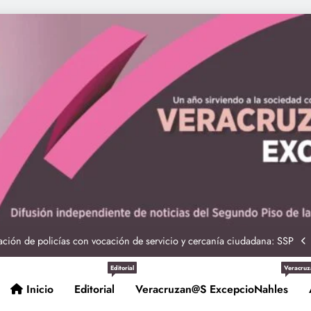
ciones seguras: más de 982 elementos resguardan destinos turísticos
 Nahle a la presidenta Claudia Sheinbaum en graduación de cadetes
navales
ción de policías con vocación de servicio y cercanía ciudadana: SSP
Entrega Gobernadora 5 mil apoyos a la Palabra y a la Familia
Editorial
Veracruz
Inicio
Editorial
Veracruzan@s ExcepcioNahles
ciones seguras: más de 982 elementos resguardan destinos turísticos