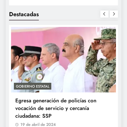
Destacadas
GOBIERNO ESTATAL
A
Egresa generación de policías con
E
vocación de servicio y cercanía
P
ciudadana: SSP
19 de abril de 2024