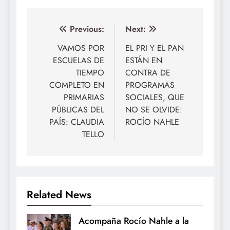
Navegación
Previous:
Next:
de
VAMOS POR
EL PRI Y EL PAN
ESCUELAS DE
ESTÁN EN
entradas
TIEMPO
CONTRA DE
COMPLETO EN
PROGRAMAS
PRIMARIAS
SOCIALES, QUE
PÚBLICAS DEL
NO SE OLVIDE:
PAÍS: CLAUDIA
ROCÍO NAHLE
TELLO
Related News
Acompaña Rocío Nahle a la