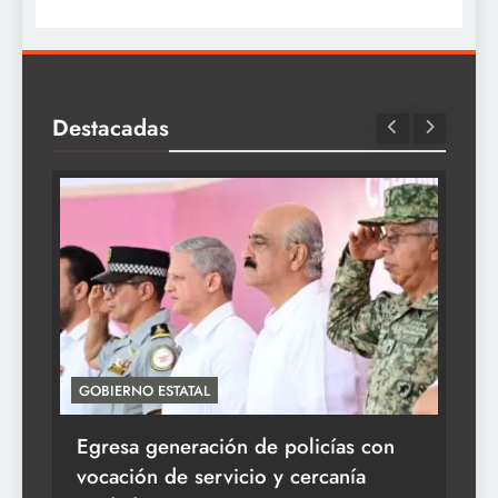
Destacadas
GOBIERNO ESTATAL
ACT
Egresa generación de policías con
En
vocación de servicio y cercanía
la 