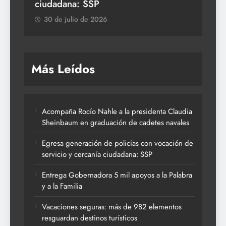
ciudadana: SSP
3
30 de julio de 2026
Más Leídos
Acompaña Rocío Nahle a la presidenta Claudia
Sheinbaum en graduación de cadetes navales
Egresa generación de policías con vocación de
servicio y cercanía ciudadana: SSP
Entrega Gobernadora 5 mil apoyos a la Palabra
y a la Familia
Vacaciones seguras: más de 982 elementos
resguardan destinos turísticos