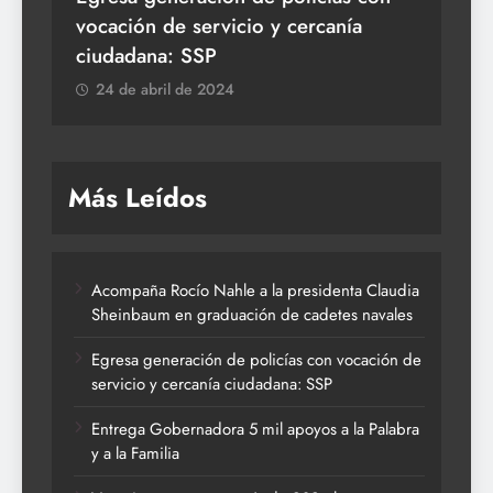
vocación de servicio y cercanía
la 
ciudadana: SSP
2
24 de abril de 2024
Más Leídos
Acompaña Rocío Nahle a la presidenta Claudia
Sheinbaum en graduación de cadetes navales
Egresa generación de policías con vocación de
servicio y cercanía ciudadana: SSP
Entrega Gobernadora 5 mil apoyos a la Palabra
y a la Familia