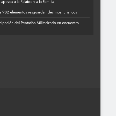
poyos a la Palabra y a la Familia
 982 elementos resguardan destinos turísticos
cipación del Pentatlón Militarizado en encuentro
ACTIVIDADES 
 apoyos a la Palabra y a la Familia
Vacaciones
destinos tur
27 de julio 