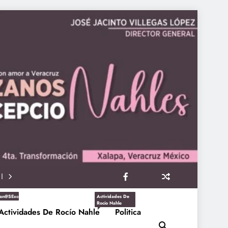
an@sExcepcioNahles
Actividades De
Rocío Nahle
Actividades De Rocío Nahle
Politica