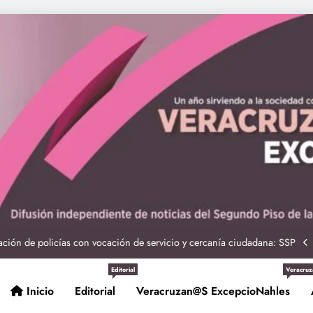
ciones seguras: más de 982 elementos resguardan destinos turísticos
 Nahle a la presidenta Claudia Sheinbaum en graduación de cadetes
navales
ción de policías con vocación de servicio y cercanía ciudadana: SSP
Entrega Gobernadora 5 mil apoyos a la Palabra y a la Familia
Editorial
Veracruz
Inicio
Editorial
Veracruzan@s ExcepcioNahles
ciones seguras: más de 982 elementos resguardan destinos turísticos