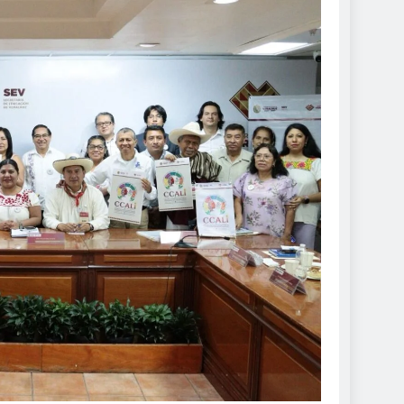
DE ROCÍO NAHLE
 seguras: más de 982
resguardan destinos
de 2026