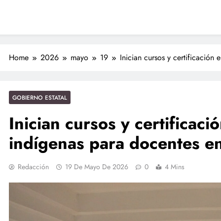
Nahles
 Nahle a la presidenta Claudia Sheinbaum en graduación de cadetes
navales
ción de policías con vocación de servicio y cercanía ciudadana: SSP
Entrega Gobernadora 5 mil apoyos a la Palabra y a la Familia
Home
2026
mayo
19
Inician cursos y certificación
ciones seguras: más de 982 elementos resguardan destinos turísticos
GOBIERNO ESTATAL
Inician cursos y certificaci
indígenas para docentes e
Redacción
19 De Mayo De 2026
0
4 Mins