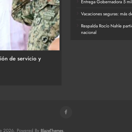
Entrega Gobernadora 5 mil a
Vacaciones seguras: más de
Respalda Rocío Nahle parti
nacional
ACTIVIDADES DE ROCÍO NAHLE
ión de servicio y
Entrega Gobernadora 5 mil
27 de julio de 2026
me 2026. Powered By
.
BlazeThemes