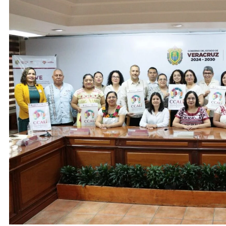
ACTIVIDADES DE ROCÍO NAHLE
ACTIVIDADES 
Entrega Gobernadora 5 mil apoyos a
Vacaciones
la Palabra y a la Familia
elementos 
turísticos
19 de mayo de 2026
19 de mayo 