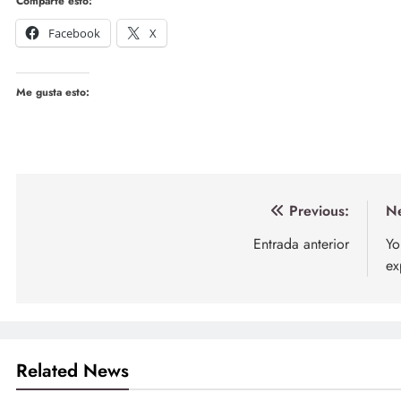
Comparte esto:
Facebook
X
Me gusta esto:
Navegación
Previous:
Ne
de
Entrada anterior
Yo
ex
entradas
Related News