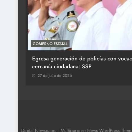
GOBIERNO ESTATAL
aum en
Egresa generación de policías con vocac
cercanía ciudadana: SSP
27 de julio de 2026
Digital Newspaper - Multipurpose News WordPress The