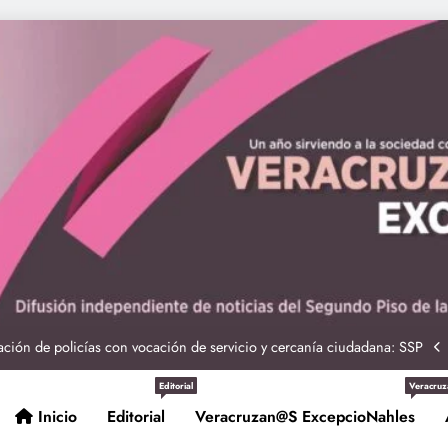
ciones seguras: más de 982 elementos resguardan destinos turísticos
 Nahle a la presidenta Claudia Sheinbaum en graduación de cadetes
navales
ción de policías con vocación de servicio y cercanía ciudadana: SSP
Entrega Gobernadora 5 mil apoyos a la Palabra y a la Familia
Editorial
Veracruz
Inicio
Editorial
Veracruzan@s ExcepcioNahles
ciones seguras: más de 982 elementos resguardan destinos turísticos