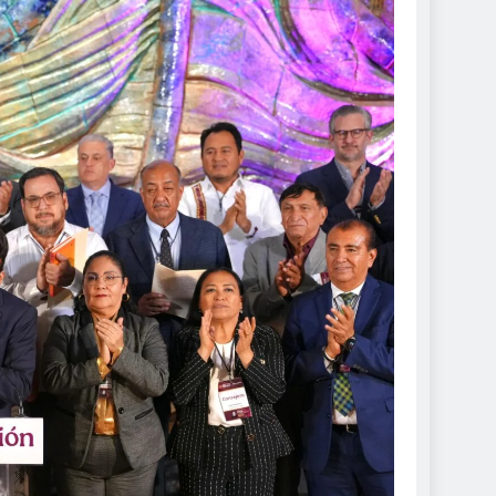
DE ROCÍO NAHLE
 seguras: más de 982
resguardan destinos
de 2026