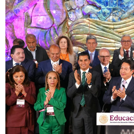
ACTIVIDADES DE ROCÍO NAHLE
ACTIVIDADES 
Entrega Gobernadora 5 mil apoyos a
Vacaciones
la Palabra y a la Familia
elementos 
turísticos
11 de mayo de 2026
11 de mayo 