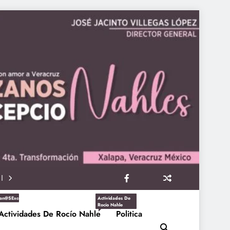
an@sExcepcioNahles
Actividades De
Rocío Nahle
Actividades De Rocío Nahle
Politica