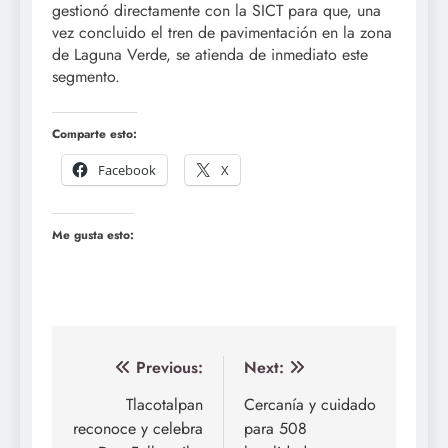
gestionó directamente con la SICT para que, una
vez concluido el tren de pavimentación en la zona
de Laguna Verde, se atienda de inmediato este
segmento.
Comparte esto:
Facebook
X
Me gusta esto:
Navegación
Previous:
Next:
de
Tlacotalpan
Cercanía y cuidado
reconoce y celebra
para 508
entradas