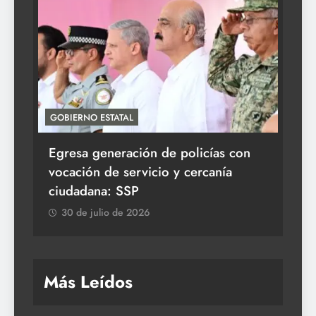
GOBIERNO ESTATAL
ACT
Egresa generación de policías con
En
vocación de servicio y cercanía
la 
ciudadana: SSP
3
30 de julio de 2026
Más Leídos