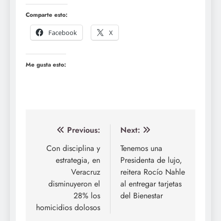
Comparte esto:
Facebook
X
Me gusta esto:
Navegación
Previous:
Next:
de
Con disciplina y
Tenemos una
estrategia, en
Presidenta de lujo,
entradas
Veracruz
reitera Rocío Nahle
disminuyeron el
al entregar tarjetas
28% los
del Bienestar
homicidios dolosos