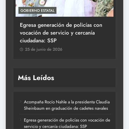
GOBIERNO ESTATAL
ACT
Egresa generación de policías con
En
vocación de servicio y cercanía
la 
ciudadana: SSP
2
25 de junio de 2026
Más Leídos
Acompaña Rocío Nahle a la presidenta Claudia
Sheinbaum en graduación de cadetes navales
Egresa generación de policías con vocación de
servicio y cercanía ciudadana: SSP