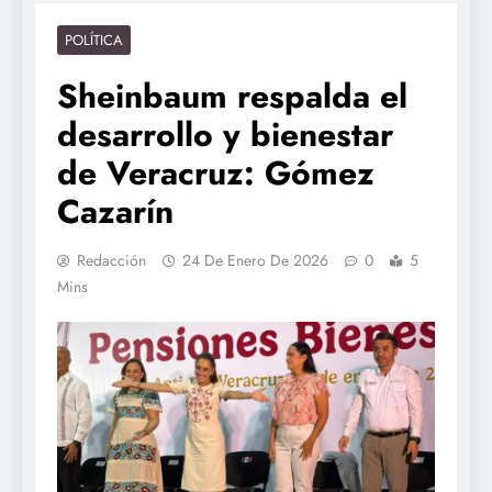
POLÍTICA
Sheinbaum respalda el
desarrollo y bienestar
de Veracruz: Gómez
Cazarín
Redacción
24 De Enero De 2026
0
5
Mins