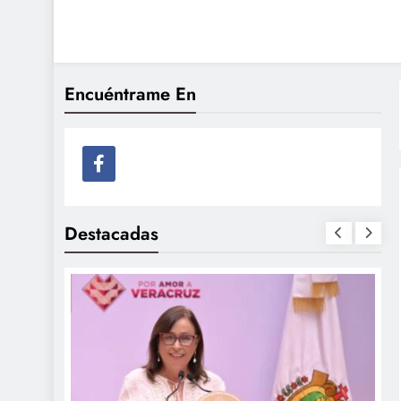
Veracruzanos Excepcio
Veracruzanos ExcepcioNahles
Vaca
Encuéntrame En
Destacadas