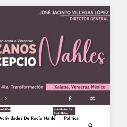
an@sExcepcioNahles
Actividades De
Rocío Nahle
Actividades De Rocío Nahle
Politica