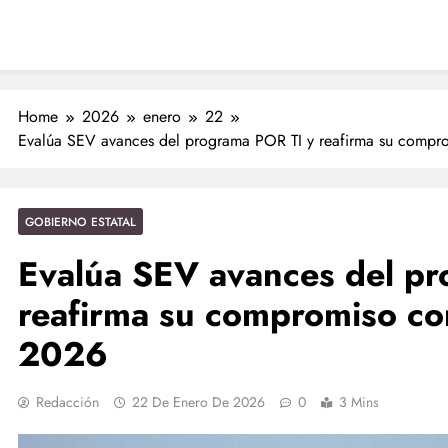
Nahles
ciones seguras: más de 982 elementos resguardan destinos turísticos
Home
2026
enero
22
Evalúa SEV avances del programa POR TI y reafirma su compr
GOBIERNO ESTATAL
Evalúa SEV avances del pr
reafirma su compromiso co
2026
Redacción
22 De Enero De 2026
0
3 Mins