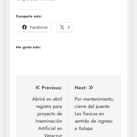
Comparte esto:
Facebook
X
Me gusta esto:
Navegación
Previous:
Next:
de
Abrirá en abril
Por mantenimiento,
registro para
cierre del puente
entradas
proyecto de
Las Trancas en
Inseminación
sentido de ingreso
Artificial en
a Xalapa
Veracruz