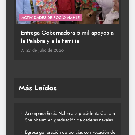
ACTIVIDADES DE ROCÍO NAHLE
ACT
n
Entrega Gobernadora 5 mil apoyos a
Va
la Palabra y a la Familia
el
tur
27 de julio de 2026
2
Más Leídos
Acompaña Rocío Nahle a la presidenta Claudia
Sheinbaum en graduación de cadetes navales
Egresa generación de policías con vocación de