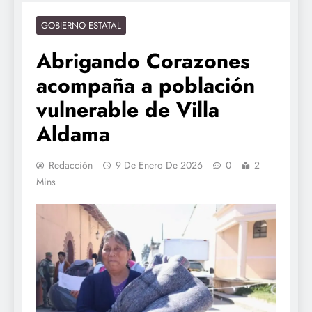
GOBIERNO ESTATAL
Abrigando Corazones
acompaña a población
vulnerable de Villa
Aldama
Redacción
9 De Enero De 2026
0
2
Mins