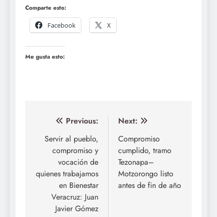
Comparte esto:
Facebook
X
Me gusta esto:
Navegación
Previous:
Next:
de
Servir al pueblo,
Compromiso
compromiso y
cumplido, tramo
entradas
vocación de
Tezonapa–
quienes trabajamos
Motzorongo listo
en Bienestar
antes de fin de año
Veracruz: Juan
Javier Gómez