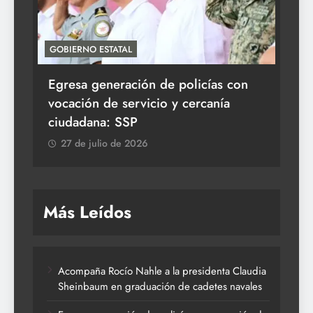
GOBIERNO ESTATAL
ACT
Egresa generación de policías con
En
vocación de servicio y cercanía
la 
ciudadana: SSP
2
27 de julio de 2026
Más Leídos
Acompaña Rocío Nahle a la presidenta Claudia
Sheinbaum en graduación de cadetes navales