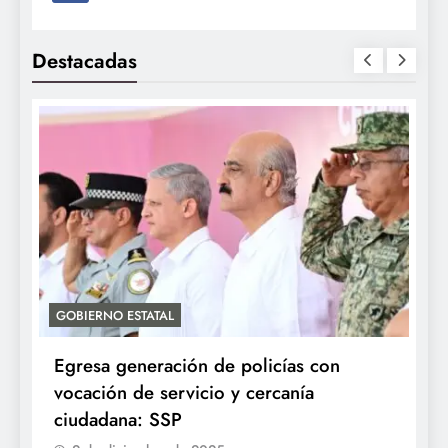
Destacadas
GOBIERNO ESTATAL
A
Egresa generación de policías con
E
vocación de servicio y cercanía
P
ciudadana: SSP