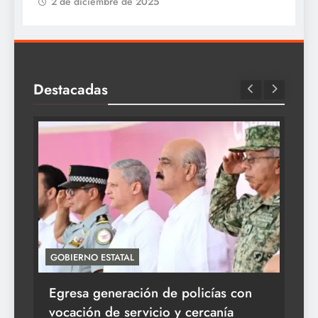
2 de diciembre de 2025
Destacadas
GOBIERNO ESTATAL
ACT
Egresa generación de policías con
En
vocación de servicio y cercanía
la 