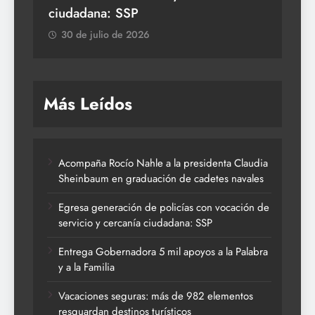
ciudadana: SSP
3
30 de julio de 2026
Más Leídos
Acompaña Rocío Nahle a la presidenta Claudia
Sheinbaum en graduación de cadetes navales
Egresa generación de policías con vocación de
servicio y cercanía ciudadana: SSP
Entrega Gobernadora 5 mil apoyos a la Palabra
y a la Familia
Vacaciones seguras: más de 982 elementos
resguardan destinos turísticos