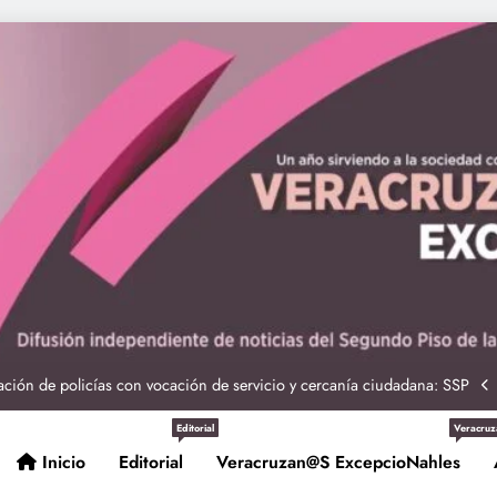
ciones seguras: más de 982 elementos resguardan destinos turísticos
 Nahle a la presidenta Claudia Sheinbaum en graduación de cadetes
navales
ción de policías con vocación de servicio y cercanía ciudadana: SSP
Entrega Gobernadora 5 mil apoyos a la Palabra y a la Familia
Editorial
Veracruz
ciones seguras: más de 982 elementos resguardan destinos turísticos
Inicio
Editorial
Veracruzan@s ExcepcioNahles