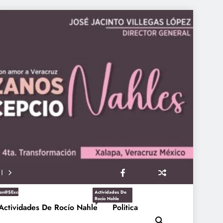
an@sExcepcioNahles
Actividades De
Rocío Nahle
Actividades De Rocío Nahle
Politica