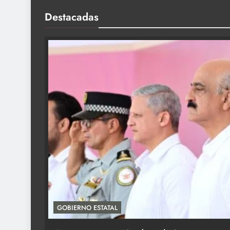
Destacadas
O ESTATAL