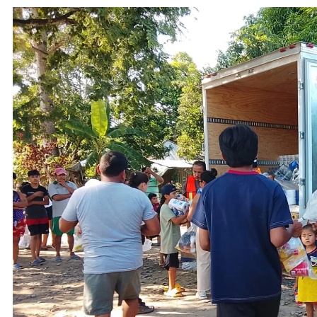
CÍO NAHLE
ACTIVIDADES DE ROCÍO NAHLE
adora 5 mil apoyos a
Vacaciones seguras: más 
 Familia
elementos resguardan dest
turísticos
2025
29 de octubre de 2025