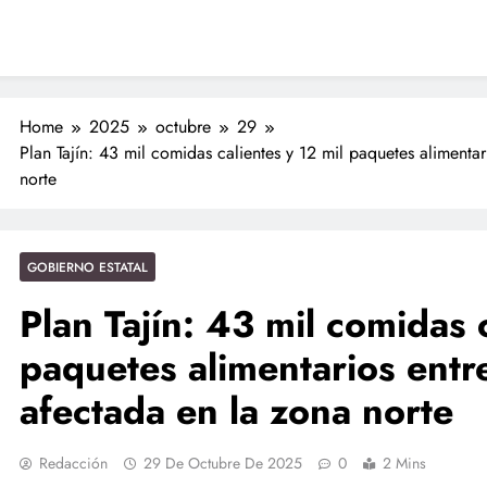
 Nahle a la presidenta Claudia Sheinbaum en graduación de cadetes
Nahles
navales
ción de policías con vocación de servicio y cercanía ciudadana: SSP
Entrega Gobernadora 5 mil apoyos a la Palabra y a la Familia
Home
2025
octubre
29
ciones seguras: más de 982 elementos resguardan destinos turísticos
Plan Tajín: 43 mil comidas calientes y 12 mil paquetes aliment
norte
GOBIERNO ESTATAL
Plan Tajín: 43 mil comidas 
paquetes alimentarios entr
afectada en la zona norte
Redacción
29 De Octubre De 2025
0
2 Mins