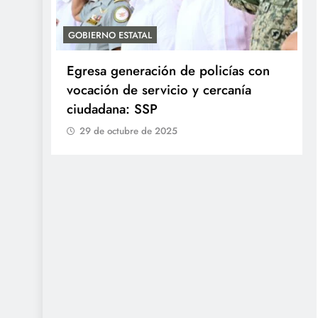
ERNO ESTATAL
ACTIVIDADES DE RO
sa generación de policías con
Entrega Gobern
ción de servicio y cercanía
la Palabra y a la
adana: SSP
29 de octubre de 
 de octubre de 2025