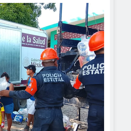
de 982
inos