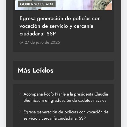
GOBIERNO ESTATAL
ACT
Egresa generación de policías con
En
vocación de servicio y cercanía
la 
ciudadana: SSP
2
27 de julio de 2026
Más Leídos
Acompaña Rocío Nahle a la presidenta Claudia
Sheinbaum en graduación de cadetes navales
Egresa generación de policías con vocación de
servicio y cercanía ciudadana: SSP