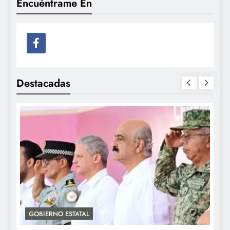
Encuéntrame En
Destacadas
GOBIERNO ESTATAL
A