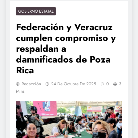
GOBIERNO ESTATAL
Federación y Veracruz
cumplen compromiso y
respaldan a
damnificados de Poza
Rica
Redacción
24 De Octubre De 2025
0
3
Mins