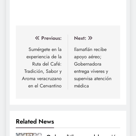
Navegación
Previous:
Next:
de
Sumérgete en la
Ilamatlán recibe
experiencia de la
apoyo aéreo;
entradas
Ruta del Café:
Gobernadora
Tradición, Sabor y
entrega víveres y
Aroma veracruzano
supervisa atención
en el Cervantino
médica
Related News