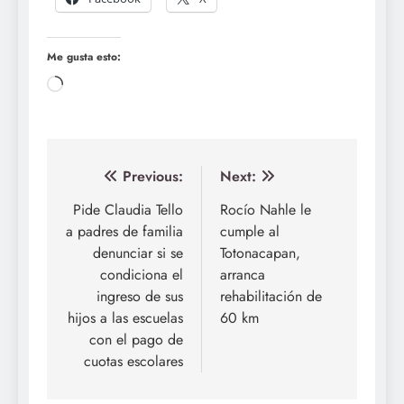
Me gusta esto:
Loading…
Navegación
Previous:
Next:
de
Pide Claudia Tello
Rocío Nahle le
a padres de familia
cumple al
entradas
denunciar si se
Totonacapan,
condiciona el
arranca
ingreso de sus
rehabilitación de
hijos a las escuelas
60 km
con el pago de
cuotas escolares