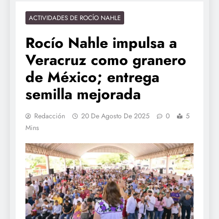
ACTIVIDADES DE ROCÍO NAHLE
Rocío Nahle impulsa a
Veracruz como granero
de México; entrega
semilla mejorada
Redacción
20 De Agosto De 2025
0
5
Mins