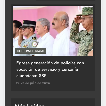
GOBIERNO ESTATAL
ACT
Egresa generación de policías con
En
vocación de servicio y cercanía
la 
ciudadana: SSP
2
27 de julio de 2026