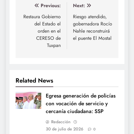
Navegación
Previous:
Next:
de
Restaura Gobierno
Riesgo atendido,
del Estado el
gobernadora Rocío
entradas
orden en el
Nahle reconstruirá
CERESO de
el puente El Mostal
Tuxpan
Related News
Egresa generación de policías
con vocación de servicio y
cercanía ciudadana: SSP
Redacción
30 de julio de 2026
0