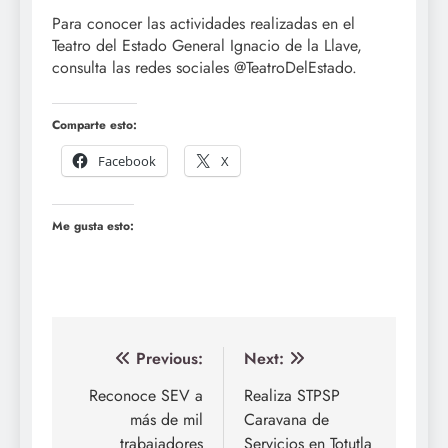
Para conocer las actividades realizadas en el
Teatro del Estado General Ignacio de la Llave,
consulta las redes sociales @TeatroDelEstado.
Comparte esto:
Facebook
X
Me gusta esto:
Navegación
Previous:
Next:
de
Reconoce SEV a
Realiza STPSP
más de mil
Caravana de
entradas
trabajadores
Servicios en Totutla