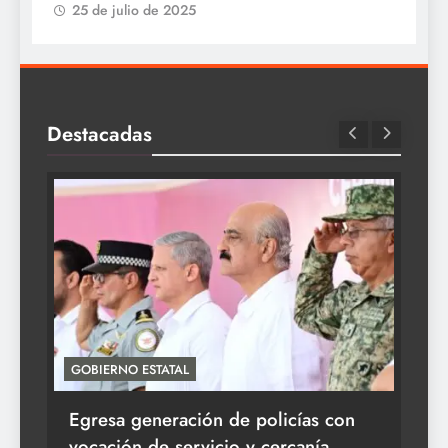
25 de julio de 2025
Destacadas
GOBIERNO ESTATAL
ACT
Egresa generación de policías con
En
vocación de servicio y cercanía
la 