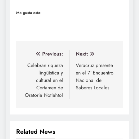
Me gusta esto:
Navegación
Previous:
Next:
de
Celebran riqueza
Veracruz presente
lingüística y
en el 7° Encuentro
entradas
cultural en el
Nacional de
Certamen de
Saberes Locales
Oratoria Notlahtol
Related News