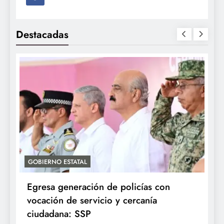
Destacadas
GOBIERNO ESTATAL
A
Egresa generación de policías con
E
vocación de servicio y cercanía
P
ciudadana: SSP