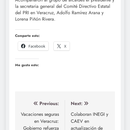
la secretaria general del Comité Directivo Estatal
del PRI en Veracruz, Adolfo Ramírez Arana y
Lorena Piñón Rivera.
Comparte esto:
Facebook
X
Me gusta esto:
Navegación
Previous:
Next:
de
Vacaciones seguras
Colaboran INEGI y
en Veracruz:
CAEV en
entradas
Gobierno refuerza
actualización de