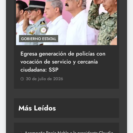
GOBIERNO ESTATAL
ACT
Egresa generación de policías con
En
vocación de servicio y cercanía
la 
ciudadana: SSP
3
30 de julio de 2026
Más Leídos