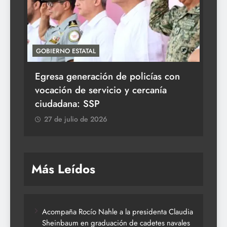
GOBIERNO ESTATAL
ACT
Egresa generación de policías con
En
vocación de servicio y cercanía
la 
ciudadana: SSP
2
27 de julio de 2026
Más Leídos
Acompaña Rocío Nahle a la presidenta Claudia
Sheinbaum en graduación de cadetes navales