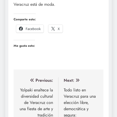
Veracruz está de moda.
Comparte esto:
Facebook
X
Me gusta esto:
Navegación
Previous:
Next:
de
Yolpaki enaltece la
Todo listo en
diversidad cultural
Veracruz para una
entradas
de Veracruz con
elección libre,
una fiesta de arte y
democrática y
tradición
segura: