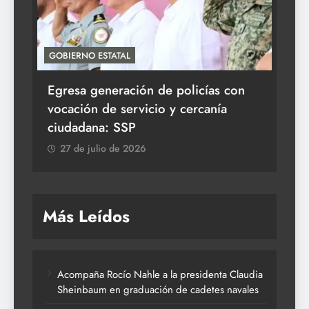
GOBIERNO ESTATAL
ACT
Egresa generación de policías con
En
vocación de servicio y cercanía
la 
ciudadana: SSP
2
27 de julio de 2026
Más Leídos
Acompaña Rocío Nahle a la presidenta Claudia
Sheinbaum en graduación de cadetes navales