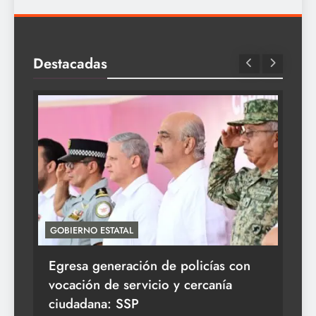
Destacadas
GOBIERNO ESTATAL
ACT
Egresa generación de policías con
En
vocación de servicio y cercanía
la 
ciudadana: SSP
3