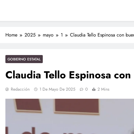
navales
Nahles
ción de policías con vocación de servicio y cercanía ciudadana: SSP
Entrega Gobernadora 5 mil apoyos a la Palabra y a la Familia
ciones seguras: más de 982 elementos resguardan destinos turísticos
Home
2025
mayo
1
Claudia Tello Espinosa con bue
GOBIERNO ESTATAL
Claudia Tello Espinosa con
Redacción
1 De Mayo De 2025
0
2 Mins