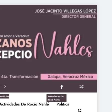
an@sExcepcioNahles
Actividades De
Rocío Nahle
Actividades De Rocío Nahle
Politica