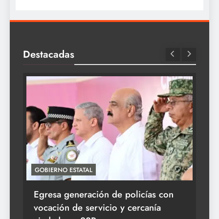
Destacadas
GOBIERNO ESTATAL
ACT
Egresa generación de policías con
En
vocación de servicio y cercanía
la 