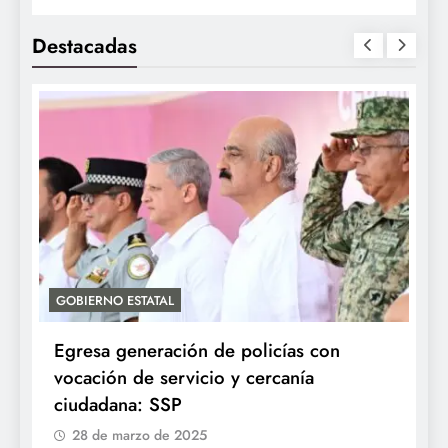
Destacadas
GOBIERNO ESTATAL
A
Egresa generación de policías con
E
vocación de servicio y cercanía
P
ciudadana: SSP
28 de marzo de 2025