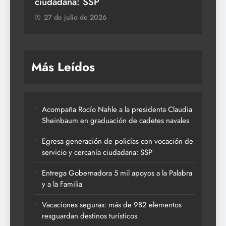
ciudadana: SSP
2
27 de julio de 2026
Más Leídos
Acompaña Rocío Nahle a la presidenta Claudia
Sheinbaum en graduación de cadetes navales
Egresa generación de policías con vocación de
servicio y cercanía ciudadana: SSP
Entrega Gobernadora 5 mil apoyos a la Palabra
y a la Familia
Vacaciones seguras: más de 982 elementos
resguardan destinos turísticos