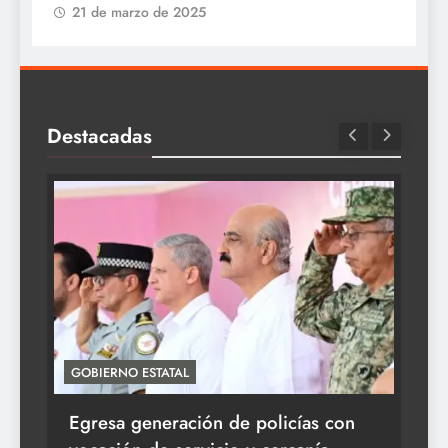
21 de marzo de 2025
Destacadas
GOBIERNO ESTATAL
ACT
Egresa generación de policías con
En