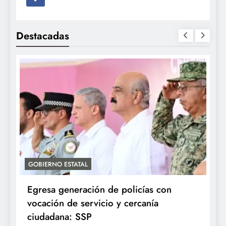
Destacadas
GOBIERNO ESTATAL
A
Egresa generación de policías con
E
vocación de servicio y cercanía
P
ciudadana: SSP