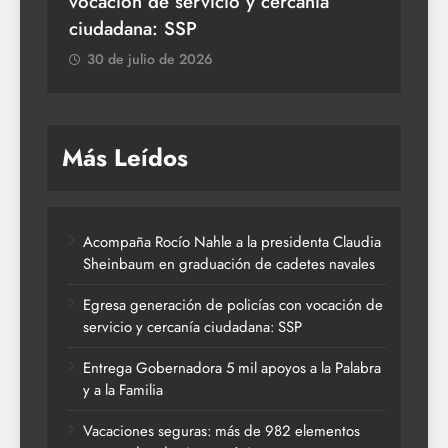
vocación de servicio y cercanía
la 
ciudadana: SSP
3
30 de julio de 2026
Más Leídos
Acompaña Rocío Nahle a la presidenta Claudia
Sheinbaum en graduación de cadetes navales
Egresa generación de policías con vocación de
servicio y cercanía ciudadana: SSP
Entrega Gobernadora 5 mil apoyos a la Palabra
y a la Familia
Vacaciones seguras: más de 982 elementos