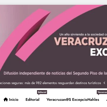
ciones seguras: más de 982 elementos resguardan destinos turísticos
 Nahle a la presidenta Claudia Sheinbaum en graduación de cadetes
navales
ción de policías con vocación de servicio y cercanía ciudadana: SSP
Editorial
Veracruz
Inicio
Editorial
Veracruzan@s ExcepcioNahles
Entrega Gobernadora 5 mil apoyos a la Palabra y a la Familia