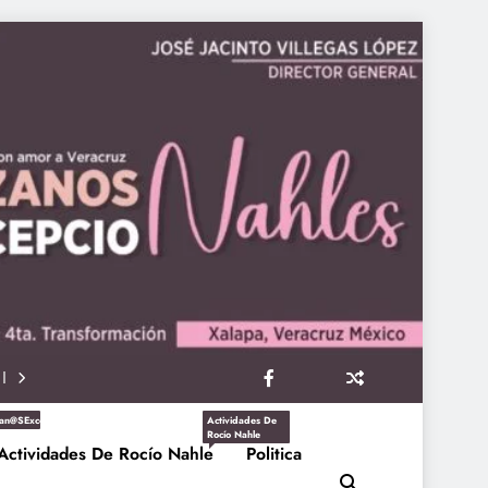
an@sExcepcioNahles
Actividades De
Rocío Nahle
Actividades De Rocío Nahle
Politica