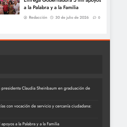
Entrega Gobernadora 5 mil apoyos
a la Palabra y a la Familia
Redacción
30 de julio de 2026
0
 presidenta Claudia Sheinbaum en graduación de
ías con vocación de servicio y cercanía ciudadana:
poyos a la Palabra y a la Familia