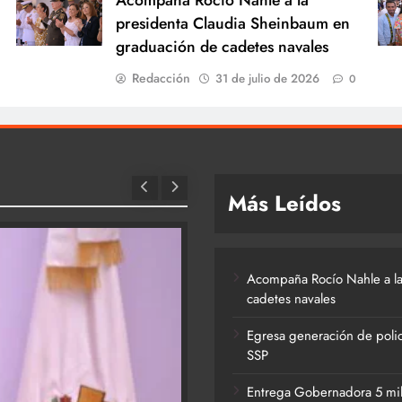
Acompaña Rocío Nahle a la
presidenta Claudia Sheinbaum en
graduación de cadetes navales
Redacción
31 de julio de 2026
0
Más Leídos
Acompaña Rocío Nahle a la
cadetes navales
Egresa generación de polic
SSP
Entrega Gobernadora 5 mil a