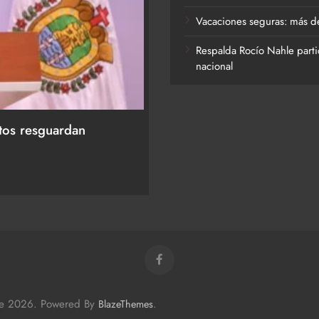
Vacaciones seguras: más de
Respalda Rocío Nahle parti
nacional
ACTIVIDADES DE ROCÍO NAHLE
labra y a la Familia
Vacaciones seguras: más 
destinos turísticos
30 de julio de 2026
me 2026. Powered By
.
BlazeThemes