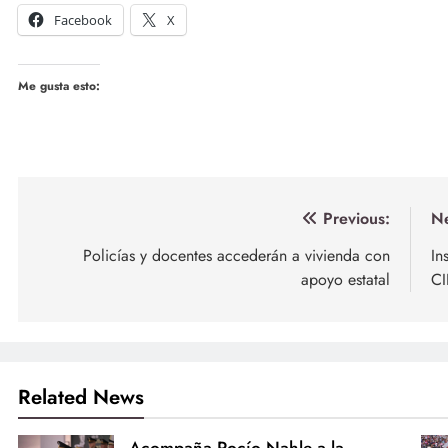
Facebook
X
Me gusta esto:
Navegación
Previous:
Ne
de
Policías y docentes accederán a vivienda con
In
apoyo estatal
CI
entradas
Related News