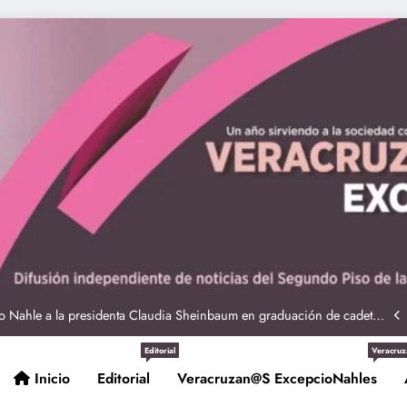
ciones seguras: más de 982 elementos resguardan destinos turísticos
 Nahle a la presidenta Claudia Sheinbaum en graduación de cadetes
navales
ción de policías con vocación de servicio y cercanía ciudadana: SSP
Editorial
Veracruz
Inicio
Editorial
Veracruzan@s ExcepcioNahles
Entrega Gobernadora 5 mil apoyos a la Palabra y a la Familia