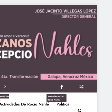
an@sExcepcioNahles
Actividades De
Rocío Nahle
Actividades De Rocío Nahle
Politica