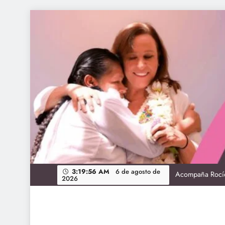
Skip
to
content
Vaca
3:19:57 AM
6 de agosto de
Acompaña Rocío
2026
Egresa genera