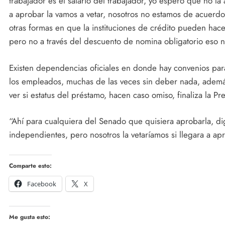
trabajador es el salario del trabajador, yo espero que no la
a aprobar la vamos a vetar, nosotros no estamos de acuerdo, 
otras formas en que la instituciones de crédito pueden hace
pero no a través del descuento de nomina obligatorio eso 
Existen dependencias oficiales en donde hay convenios para
los empleados, muchas de las veces sin deber nada, ademá
ver si estatus del préstamo, hacen caso omiso, finaliza la P
“Ahí para cualquiera del Senado que quisiera aprobarla, d
independientes, pero nosotros la vetaríamos si llegara a ap
Comparte esto:
Facebook
X
Me gusta esto: