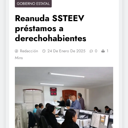
GOBIERNO ESTATAL
Reanuda SSTEEV
préstamos a
derechohabientes
Redacción
24 De Enero De 2025
0
1
Mins