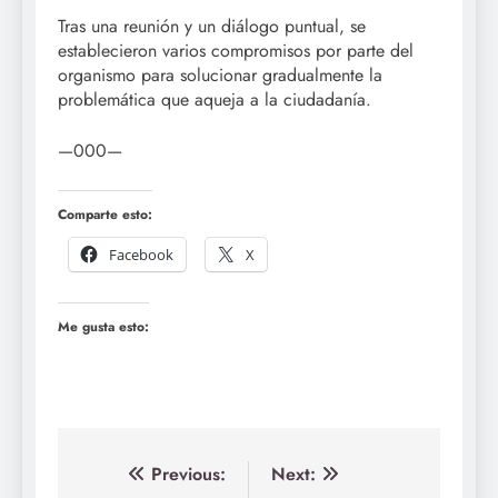
Tras una reunión y un diálogo puntual, se
establecieron varios compromisos por parte del
organismo para solucionar gradualmente la
problemática que aqueja a la ciudadanía.
—000—
Comparte esto:
Facebook
X
Me gusta esto:
Navegación
Previous:
Next: