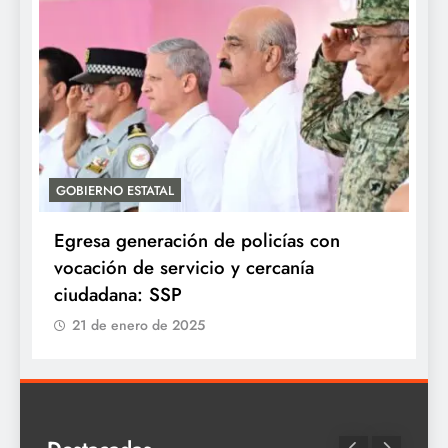
GOBIERNO ESTATAL
A
Egresa generación de policías con
E
vocación de servicio y cercanía
P
ciudadana: SSP
21 de enero de 2025