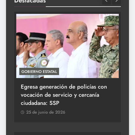
Destacadas
GOBIERNO ESTATAL
ACT
Egresa generación de policías con
En
vocación de servicio y cercanía
la 
ciudadana: SSP
2
25 de junio de 2026