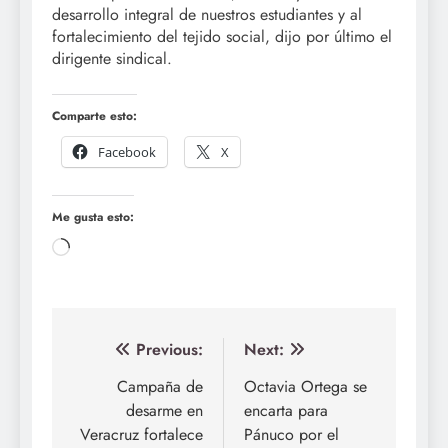
desarrollo integral de nuestros estudiantes y al
fortalecimiento del tejido social, dijo por último el
dirigente sindical.
Comparte esto:
Facebook
X
Me gusta esto:
Loading…
Navegación
Previous:
Next:
de
Campaña de
Octavia Ortega se
desarme en
encarta para
entradas
Veracruz fortalece
Pánuco por el