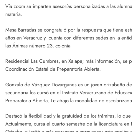
Vía zoom se imparten asesorías personalizadas a las alumna
materia.
Mesa Barradas se congratuló por la respuesta que tiene est
años en Veracruz y cuenta con diferentes sedes en la entida
las Ánimas número 23, colonia
Residencial Las Cumbres, en Xalapa; más información, se p
Coordinación Estatal de Preparatoria Abierta.
Gonzalo de Vázquez Dovarganes es un joven orizabeño de 1
secundaria los cursó en el Instituto Veracruzano de Educac
Preparatoria Abierta. Le atrajo la modalidad no escolarizad
Destacó la flexibilidad y la gratuidad de los trámites, lo que
Actualmente, cursa el cuarto semestre de la licenciatura en 
Orizaba, e invitó a más personas a aprovechar esta opción 