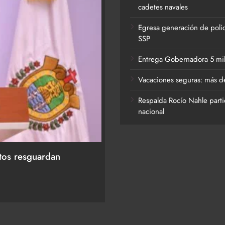
cadetes navales
Egresa generación de polic
SSP
Entrega Gobernadora 5 mil a
Vacaciones seguras: más de
Respalda Rocío Nahle parti
nacional
ACTIVIDADES DE ROCÍO NAHLE
labra y a la Familia
Vacaciones seguras: más 
destinos turísticos
27 de julio de 2026