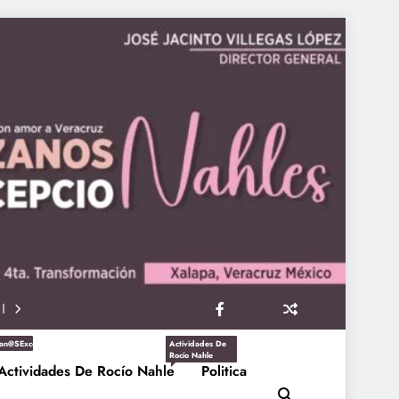
an@sExcepcioNahles
Actividades De
Rocío Nahle
Actividades De Rocío Nahle
Politica