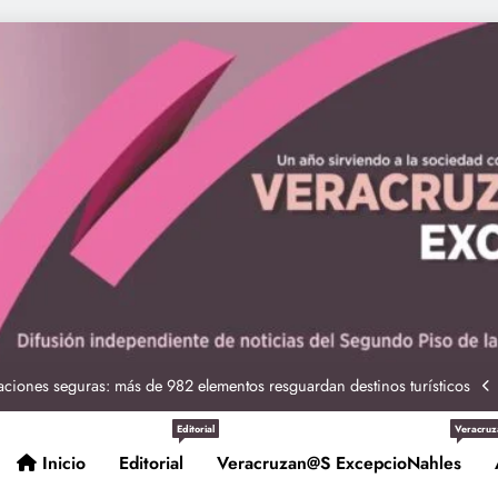
ciones seguras: más de 982 elementos resguardan destinos turísticos
 Nahle a la presidenta Claudia Sheinbaum en graduación de cadetes
navales
ción de policías con vocación de servicio y cercanía ciudadana: SSP
Editorial
Veracruz
Inicio
Editorial
Veracruzan@s ExcepcioNahles
Entrega Gobernadora 5 mil apoyos a la Palabra y a la Familia