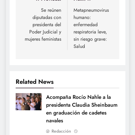
Navegación
de
Se reúnen
Metapneumovirus
diputadas con
humano:
entradas
presidenta del
enfermedad
Poder Judicial y
respiratoria leve,
mujeres feministas
sin riesgo grave:
Salud
Related News
Acompaña Rocío Nahle a la
presidenta Claudia Sheinbaum
en graduación de cadetes
navales
Redacción