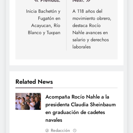
Navegación
Previous:
Next:
de
Inicia Bachetón y
A 118 años del
Fugatón en
movimiento obrero,
entradas
Acayucan, Río
destaca Rocío
Blanco y Tuxpan
Nahle avances en
salario y derechos
laborales
Related News
Acompaña Rocío Nahle a la
presidenta Claudia Sheinbaum
en graduación de cadetes
navales
Redacción