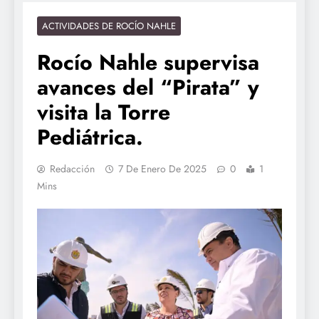
ACTIVIDADES DE ROCÍO NAHLE
Rocío Nahle supervisa
avances del “Pirata” y
visita la Torre
Pediátrica.
Redacción
7 De Enero De 2025
0
1
Mins