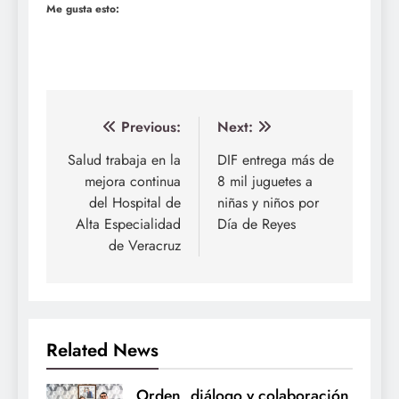
Me gusta esto:
Navegación
Previous:
Next:
de
Salud trabaja en la
DIF entrega más de
mejora continua
8 mil juguetes a
entradas
del Hospital de
niñas y niños por
Alta Especialidad
Día de Reyes
de Veracruz
Related News
Orden, diálogo y colaboración