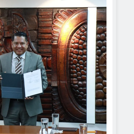
DE ROCÍO NAHLE
 seguras: más de 982
resguardan destinos
mbre de 2024