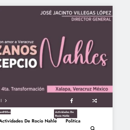
an@sExcepcioNahles
Actividades De
Rocío Nahle
Actividades De Rocío Nahle
Politica