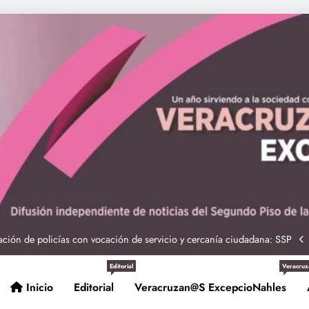
ciones seguras: más de 982 elementos resguardan destinos turísticos
 Nahle a la presidenta Claudia Sheinbaum en graduación de cadetes
navales
ción de policías con vocación de servicio y cercanía ciudadana: SSP
Entrega Gobernadora 5 mil apoyos a la Palabra y a la Familia
Editorial
Veracruz
Inicio
Editorial
Veracruzan@s ExcepcioNahles
ciones seguras: más de 982 elementos resguardan destinos turísticos