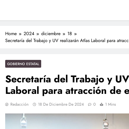
Nahles
 Nahle a la presidenta Claudia Sheinbaum en graduación de cadetes
navales
ción de policías con vocación de servicio y cercanía ciudadana: SSP
Entrega Gobernadora 5 mil apoyos a la Palabra y a la Familia
Home
2024
diciembre
18
Secretaría del Trabajo y UV realizarán Atlas Laboral para atrac
ciones seguras: más de 982 elementos resguardan destinos turísticos
GOBIERNO ESTATAL
Secretaría del Trabajo y UV
Laboral para atracción de
Redacción
18 De Diciembre De 2024
0
1 Mins