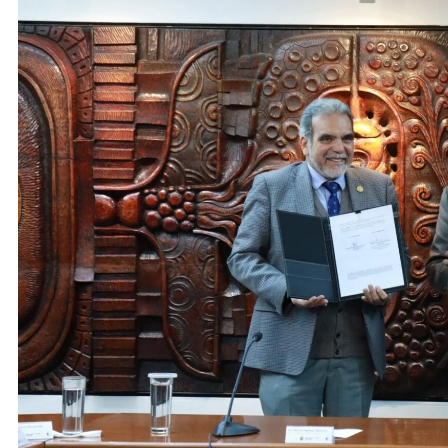
ACTIVIDADES DE ROCÍO NAHLE
ACTIVIDADES 
Entrega Gobernadora 5 mil apoyos a
Vacaciones
la Palabra y a la Familia
elementos 
turísticos
18 de diciembre de 2024
18 de dicie