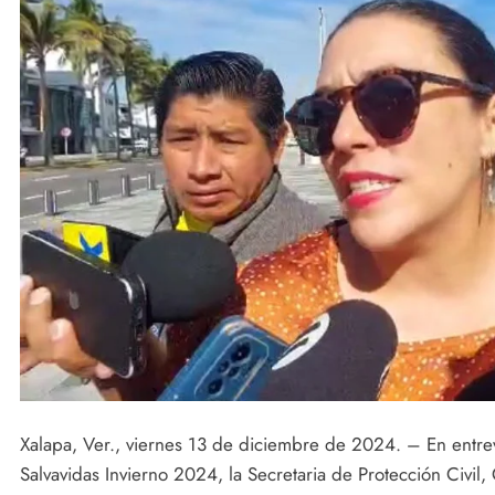
ACTIVIDADES DE ROCÍO NAHLE
Vacaciones seguras: más de 982
elementos resguardan destinos
urísticos
13 de diciembre de 2024
Xalapa, Ver., viernes 13 de diciembre de 2024. – En entrev
Salvavidas Invierno 2024, la Secretaria de Protección Civ