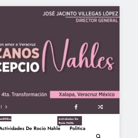
an@sExcepcioNahles
Actividades De
Rocío Nahle
Actividades De Rocío Nahle
Politica