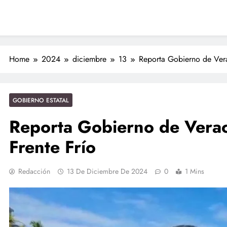
Nahles
ciones seguras: más de 982 elementos resguardan destinos turísticos
Home
2024
diciembre
13
Reporta Gobierno de Vera
GOBIERNO ESTATAL
Reporta Gobierno de Verac
Frente Frío
Redacción
13 De Diciembre De 2024
0
1 Mins