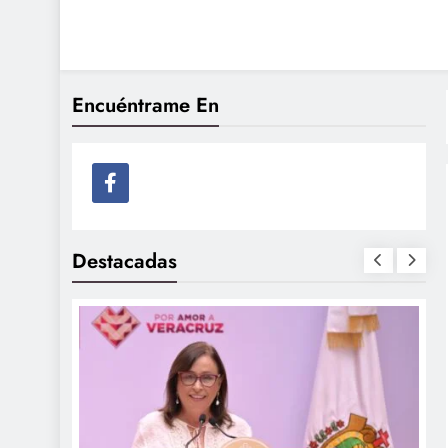
Veracruzanos Excepcio
Veracruzanos ExcepcioNahles
Vaca
Encuéntrame En
Destacadas