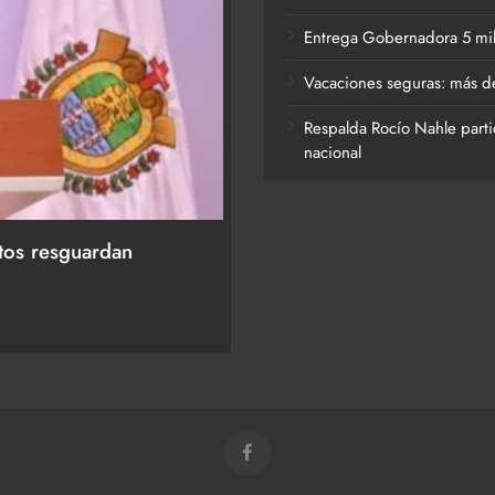
Entrega Gobernadora 5 mil a
Vacaciones seguras: más de
Respalda Rocío Nahle parti
nacional
ACTIVIDADES DE ROCÍO NAHLE
labra y a la Familia
Vacaciones seguras: más 
destinos turísticos
25 de junio de 2026