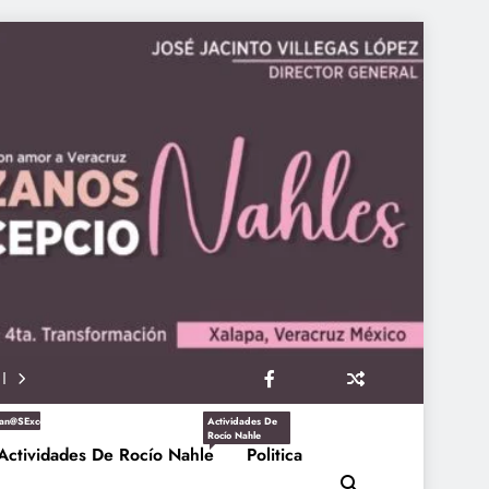
an@sExcepcioNahles
Actividades De
Rocío Nahle
Actividades De Rocío Nahle
Politica