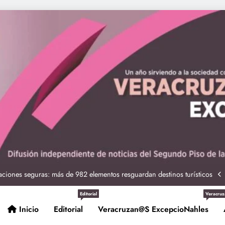
ciones seguras: más de 982 elementos resguardan destinos turísticos
 Nahle a la presidenta Claudia Sheinbaum en graduación de cadetes
navales
ción de policías con vocación de servicio y cercanía ciudadana: SSP
Editorial
Veracruz
Inicio
Editorial
Veracruzan@s ExcepcioNahles
Entrega Gobernadora 5 mil apoyos a la Palabra y a la Familia