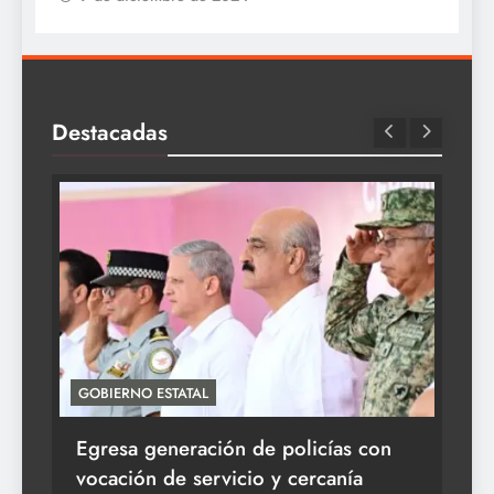
Destacadas
GOBIERNO ESTATAL
ACT
Egresa generación de policías con
En
vocación de servicio y cercanía
la 