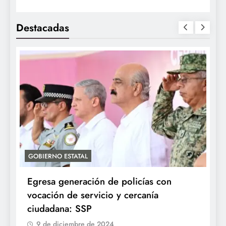
Destacadas
GOBIERNO ESTATAL
A
Egresa generación de policías con
E
vocación de servicio y cercanía
P
ciudadana: SSP
9 de diciembre de 2024