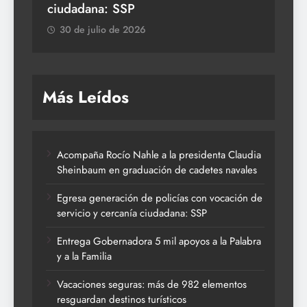
ciudadana: SSP
3
30 de julio de 2026
Más Leídos
Acompaña Rocío Nahle a la presidenta Claudia
Sheinbaum en graduación de cadetes navales
Egresa generación de policías con vocación de
servicio y cercanía ciudadana: SSP
Entrega Gobernadora 5 mil apoyos a la Palabra
y a la Familia
Vacaciones seguras: más de 982 elementos
resguardan destinos turísticos