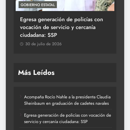
GOBIERNO ESTATAL
ACT
Egresa generación de policías con
En
vocación de servicio y cercanía
la 
ciudadana: SSP
3
30 de julio de 2026
Más Leídos
Acompaña Rocío Nahle a la presidenta Claudia
Sheinbaum en graduación de cadetes navales
Egresa generación de policías con vocación de
servicio y cercanía ciudadana: SSP