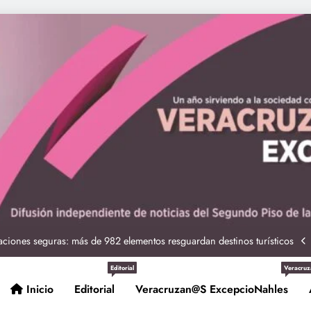
ciones seguras: más de 982 elementos resguardan destinos turísticos
 Nahle a la presidenta Claudia Sheinbaum en graduación de cadetes
navales
ción de policías con vocación de servicio y cercanía ciudadana: SSP
Editorial
Veracruz
Inicio
Editorial
Veracruzan@s ExcepcioNahles
Entrega Gobernadora 5 mil apoyos a la Palabra y a la Familia