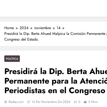
Nahles
ciones seguras: más de 982 elementos resguardan destinos turísticos
 Nahle a la presidenta Claudia Sheinbaum en graduación de cadetes
navales
ción de policías con vocación de servicio y cercanía ciudadana: SSP
Home
2024
noviembre
14
Presidirá la Dip. Berta Ahued Malpica la Comisión Permanente p
Entrega Gobernadora 5 mil apoyos a la Palabra y a la Familia
Congreso del Estado.
ciones seguras: más de 982 elementos resguardan destinos turísticos
POLÍTICA
Presidirá la Dip. Berta Ah
Permanente para la Atenció
Periodistas en el Congreso
Redacción
14 De Noviembre De 2024
0
3 Mins