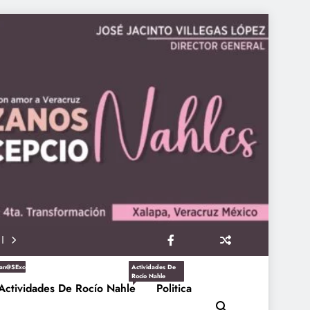
an@sExcepcioNahles
Actividades De
Rocío Nahle
Actividades De Rocío Nahle
Politica