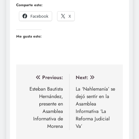
Comparte esto:
Facebook
X
Me gusta esto:
Navegación
Previous:
Next:
de
Esteban Bautista
La ‘Nahlemanía’ se
Hernández,
dejó sentir en la
entradas
presente en
Asamblea
Asamblea
Informativa ‘La
Informativa de
Reforma Judicial
Morena
Va’