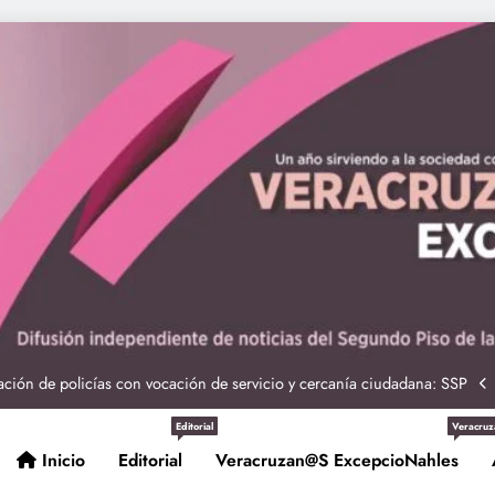
ciones seguras: más de 982 elementos resguardan destinos turísticos
 Nahle a la presidenta Claudia Sheinbaum en graduación de cadetes
navales
ción de policías con vocación de servicio y cercanía ciudadana: SSP
Entrega Gobernadora 5 mil apoyos a la Palabra y a la Familia
Editorial
Veracruz
Inicio
Editorial
Veracruzan@s ExcepcioNahles
ciones seguras: más de 982 elementos resguardan destinos turísticos