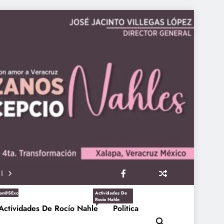
an@sExcepcioNahles
Actividades De
Rocío Nahle
Actividades De Rocío Nahle
Politica