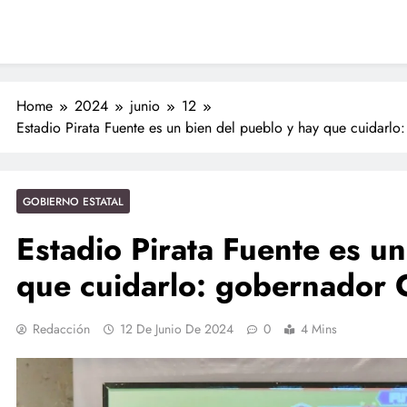
Nahles
 Nahle a la presidenta Claudia Sheinbaum en graduación de cadetes
navales
ción de policías con vocación de servicio y cercanía ciudadana: SSP
Entrega Gobernadora 5 mil apoyos a la Palabra y a la Familia
Home
2024
junio
12
Estadio Pirata Fuente es un bien del pueblo y hay que cuidarl
ciones seguras: más de 982 elementos resguardan destinos turísticos
GOBIERNO ESTATAL
Estadio Pirata Fuente es un
que cuidarlo: gobernador 
Redacción
12 De Junio De 2024
0
4 Mins