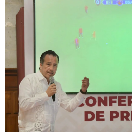
ACTIVIDADES DE ROCÍO NAHLE
ACTIVIDADES 
Entrega Gobernadora 5 mil apoyos a
Vacaciones
la Palabra y a la Familia
elementos 
turísticos
12 de junio de 2024
12 de junio 