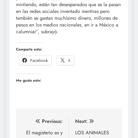
mintiendo, están tan desesperados que se la pasan
en las redes sociales inventado mentiras pero
también se gastan muchísimo dinero, millones de
pesos en los medios nacionales, en ir a México a
calumniar”, subrayó.
Comparte esto:
Facebook
X
Me gusta esto:
Navegación
Previous:
Next:
de
El magisterio es y
LOS ANIMALES