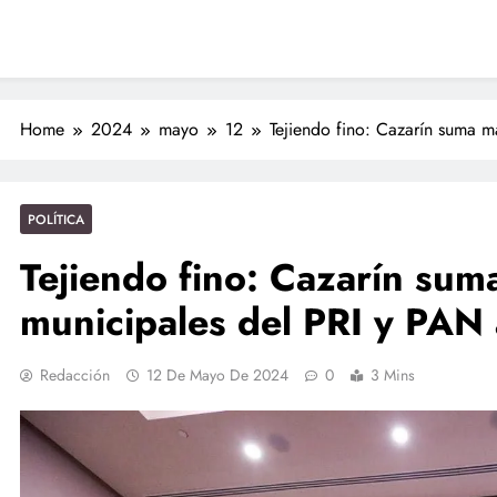
Nahles
 Nahle a la presidenta Claudia Sheinbaum en graduación de cadetes
navales
ción de policías con vocación de servicio y cercanía ciudadana: SSP
Entrega Gobernadora 5 mil apoyos a la Palabra y a la Familia
Home
2024
mayo
12
Tejiendo fino: Cazarín suma m
ciones seguras: más de 982 elementos resguardan destinos turísticos
POLÍTICA
Tejiendo fino: Cazarín sum
municipales del PRI y PAN 
Redacción
12 De Mayo De 2024
0
3 Mins