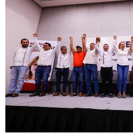
ACTIVIDADES DE ROCÍO NAHLE
ACTIVIDADES 
Entrega Gobernadora 5 mil apoyos a
Vacaciones
la Palabra y a la Familia
elementos 
turísticos
12 de mayo de 2024
12 de mayo 