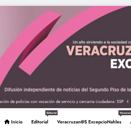
ciones seguras: más de 982 elementos resguardan destinos turísticos
 Nahle a la presidenta Claudia Sheinbaum en graduación de cadetes
navales
ción de policías con vocación de servicio y cercanía ciudadana: SSP
Entrega Gobernadora 5 mil apoyos a la Palabra y a la Familia
Editorial
Veracruz
Inicio
Editorial
Veracruzan@s ExcepcioNahles
ciones seguras: más de 982 elementos resguardan destinos turísticos