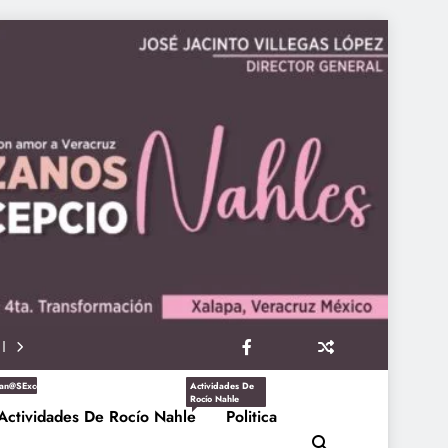
an@sExcepcioNahles
Actividades De
Rocío Nahle
Actividades De Rocío Nahle
Politica